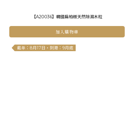
【A20036】韓國扁柏樹天然除濕木粒
加入購物車
截单：8月17日，到港：9月底