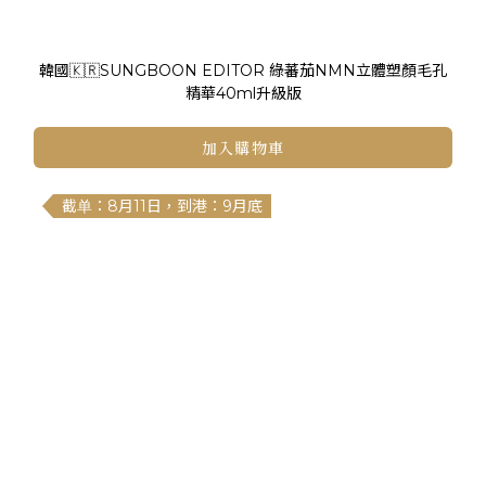
韓國🇰🇷SUNGBOON EDITOR 綠蕃茄NMN立體塑顏毛孔
精華40ml升級版
加入購物車
截单：8月11日，到港：9月底