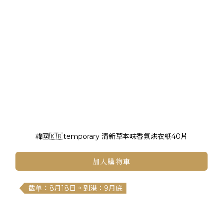
韓國🇰🇷temporary 清新草本味香氛烘衣紙40片
加入購物車
截单：8月18日。到港：9月底