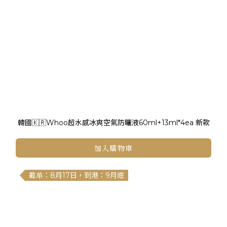
韓國🇰🇷Whoo超水感冰爽空氣防曬液60ml+13ml*4ea 新款
加入購物車
截单：8月17日，到港：9月底