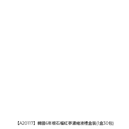
【A20117】韓國6年根石榴紅蔘濃縮液禮盒裝(1盒30包)