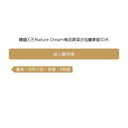
韓國🇰🇷Nature Dream每日蔬菜沙拉糖果錠30片
加入購物車
截单：8月10日，到港：9月底