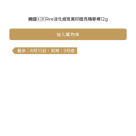
韓國🇰🇷Rire淡化痘斑黑印提亮精華棒12g
加入購物車
截单：8月10日，到港：9月底