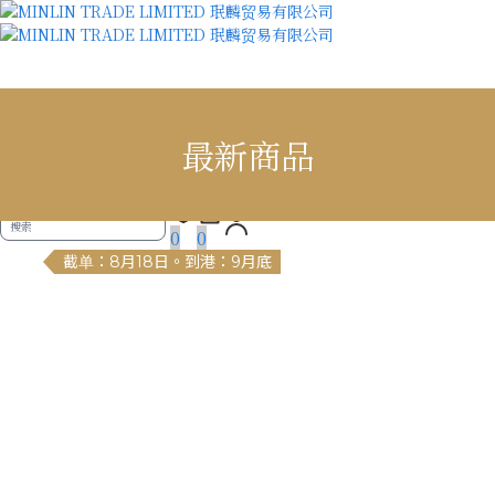
MINLIN TRADE LIMITED 珉麟贸易有限公司
最新商品
✕
首頁
最新商品
長期熱賣區
現貨區
防疫專區
直播選品廣場
0
0
截单：8月18日。到港：9月底