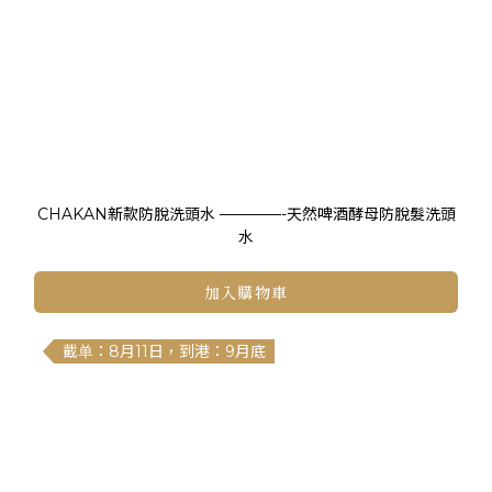
CHAKAN新款防脫洗頭水 ————-天然啤酒酵母防脫髮洗頭
水
加入購物車
截单：8月11日，到港：9月底