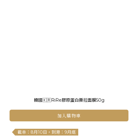
韓國🇰🇷RiRe膠原蛋白撕拉面膜50g
加入購物車
截单：8月10日，到港：9月底