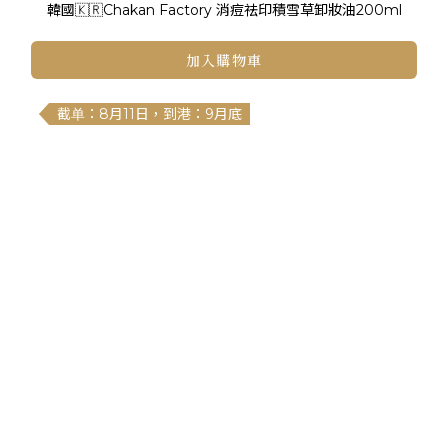
韓國🇰🇷Chakan Factory 消痘祛印積雪草卸妝油200ml
加入購物車
截单：8月11日，到港：9月底