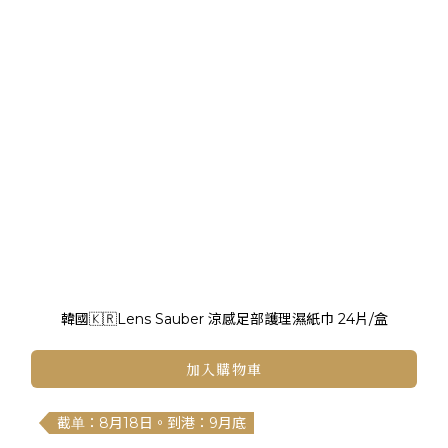
韓國🇰🇷Lens Sauber 涼感足部護理濕紙巾 24片/盒
加入購物車
截单：8月18日。到港：9月底