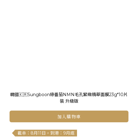
韓國🇰🇷Sungboon綠番茄NMN毛孔緊緻精華面膜23g*10片
裝 升級版
加入購物車
截单：8月11日，到港：9月底