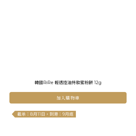
韓國RiRe 輕透控油持妝蜜粉餅 12g
加入購物車
截单：8月11日，到港：9月底