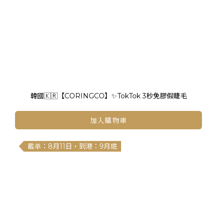
韓國🇰🇷【CORINGCO】✨TokTok 3秒免膠假睫毛
加入購物車
截单：8月11日，到港：9月底