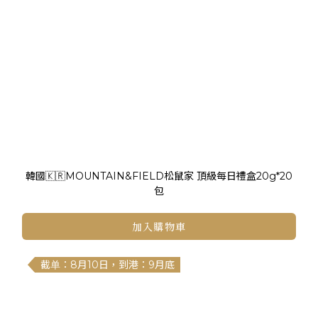
韓國🇰🇷MOUNTAIN&FIELD松鼠家 頂級每日禮盒20g*20
包
加入購物車
截单：8月10日，到港：9月底