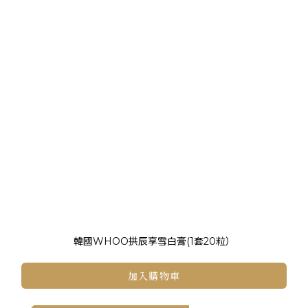
韓國WHOO拱辰享雪白膏(1套20粒）
加入購物車