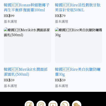
韓國🇰🇷Ronas幹細胞椰子
韓國🇰🇷Rire活性穀胱甘肽
再生平衡修復面霜100ml
美容針安瓶50ML
HK$99
HK$79
基本護理
基本護理
韓國🇰🇷Merikit水潤面部
韓國🇰🇷Rire美白抗皺防曬
潔面乳(500ml)
霜30g
HK$59
HK$59
基本護理
基本護理