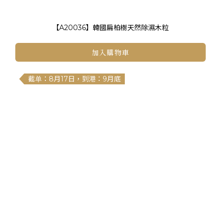
【A20036】韓國扁柏樹天然除濕木粒
加入購物車
截单：8月17日，到港：9月底