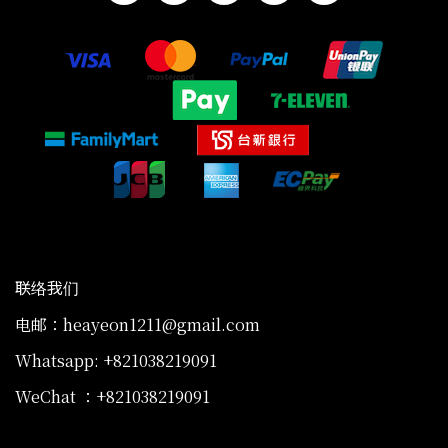
联络我们
电邮：heayeon1211@gmail.com
Whatsapp: +821038219091
WeChat ：+821038219091