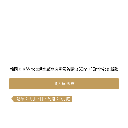
韓國🇰🇷Whoo超水感冰爽空氣防曬液60ml+13ml*4ea 新款
加入購物車
截单：8月17日，到港：9月底