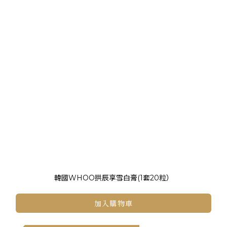
韓國WHOO拱辰享雪白膏(1套20粒）
加入購物車