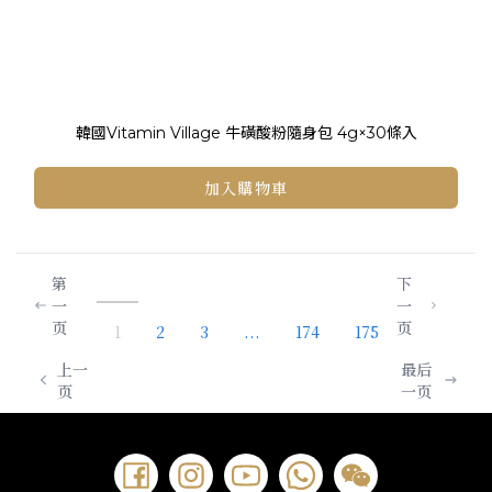
韓國Vitamin Village 牛磺酸粉隨身包 4g×30條入
加入購物車
第
下
一
一
页
页
1
2
3
...
174
175
上一
最后
页
一页