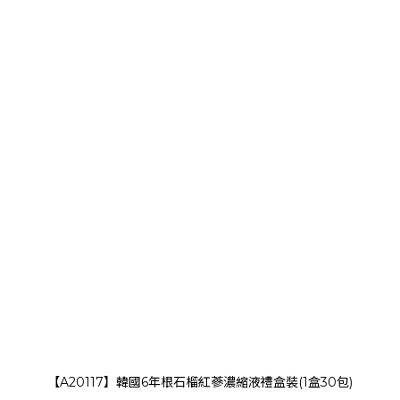
【A20117】韓國6年根石榴紅蔘濃縮液禮盒裝(1盒30包)