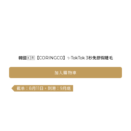
韓國🇰🇷【CORINGCO】✨TokTok 3秒免膠假睫毛
加入購物車
截单：8月11日，到港：9月底