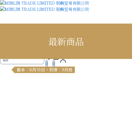
MINLIN TRADE LIMITED 珉麟贸易有限公司
最新商品
✕
首頁
最新商品
長期熱賣區
現貨區
防疫專區
直播選品廣場
0
0
截单：8月18日。到港：9月底