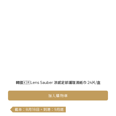
韓國🇰🇷Lens Sauber 涼感足部護理濕紙巾 24片/盒
加入購物車
截单：8月18日。到港：9月底