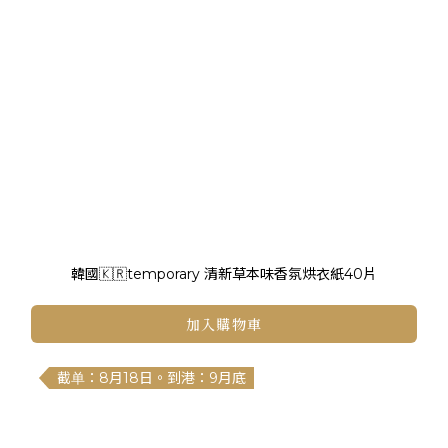
韓國🇰🇷temporary 清新草本味香氛烘衣紙40片
加入購物車
截单：8月18日。到港：9月底