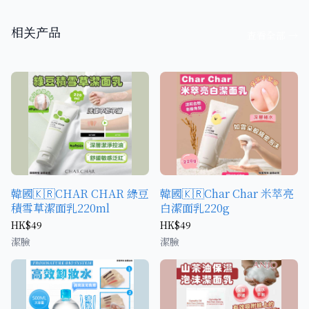
相关产品
查看全部
→
韓國🇰🇷CHAR CHAR 綠豆
韓國🇰🇷Char Char 米萃亮
積雪草潔面乳220ml
白潔面乳220g
HK$49
HK$49
潔臉
潔臉