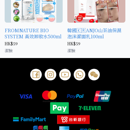
FROMNATURE BIO
韓國🇰🇷ANJO山茶油保濕
SYSTEM 高效卸妝水500ml
泡沫潔面乳100ml
HK$59
HK$59
潔臉
潔臉