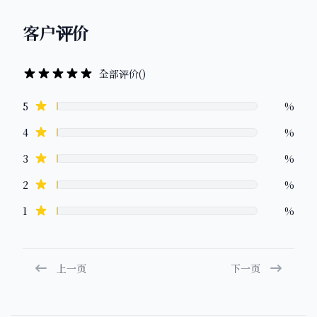
客户评价
全部评价
(
)
Review data
star reviews
5
%
star reviews
4
%
star reviews
3
%
star reviews
2
%
star reviews
1
%
上一页
下一页