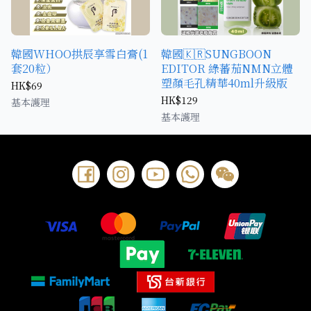
韓國WHOO拱辰享雪白膏(1
韓國🇰🇷SUNGBOON
套20粒）
EDITOR 綠蕃茄NMN立體
塑顏毛孔精華40ml升級版
HK$69
HK$129
基本護理
基本護理