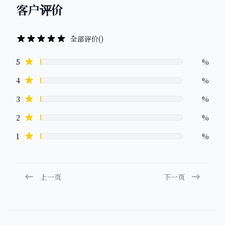
客户评价
全部评价
(
)
Review data
star reviews
5
%
star reviews
4
%
star reviews
3
%
star reviews
2
%
star reviews
1
%
上一页
下一页