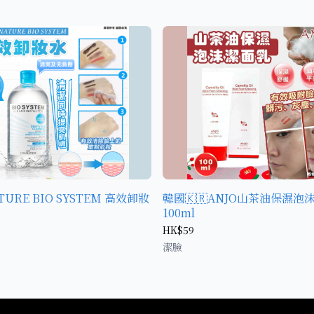
TURE BIO SYSTEM 高效卸妝
韓國🇰🇷ANJO山茶油保濕泡
100ml
HK$59
潔臉