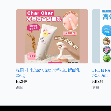
韓國🇰🇷Char Char 米萃亮白潔面乳
FROMNA
220g
水500ml
HK$49
HK$59
潔臉
潔臉