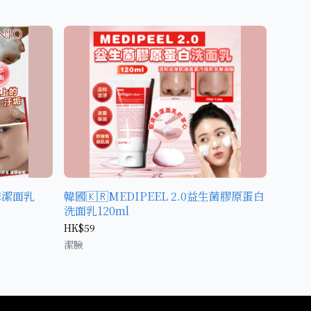
沫潔面乳
韓國🇰🇷MEDIPEEL 2.0益生菌膠原蛋白
洗面乳120ml
HK$59
潔臉