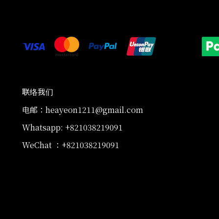
联络我们
电邮：heayeon1211@gmail.com
Whatsapp: +821038219091
WeChat ：+821038219091